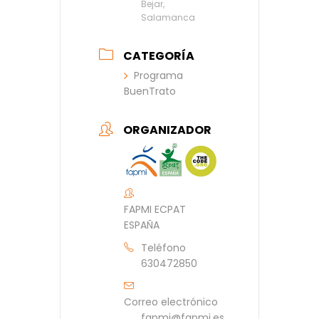
Bejar,
Salamanca
CATEGORÍA
Programa
BuenTrato
ORGANIZADOR
FAPMI ECPAT
ESPAÑA
Teléfono
630472850
Correo electrónico
fapmi@fapmi.es